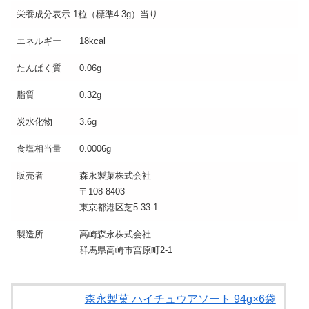
栄養成分表示 1粒（標準4.3g）当り
エネルギー
18kcal
たんぱく質
0.06g
脂質
0.32g
炭水化物
3.6g
食塩相当量
0.0006g
販売者
森永製菓株式会社
〒108-8403
東京都港区芝5-33-1
製造所
高崎森永株式会社
群馬県高崎市宮原町2-1
森永製菓 ハイチュウアソート 94g×6袋