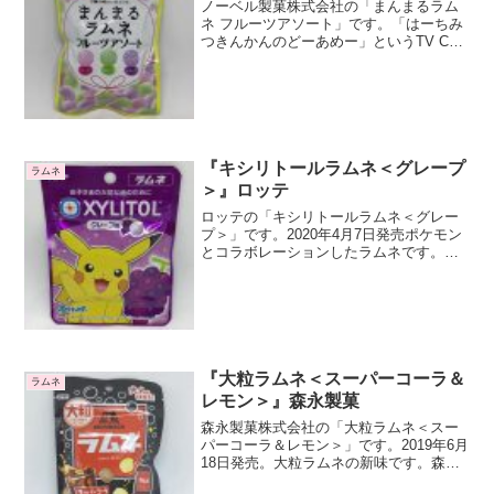
ノーベル製菓株式会社の「まんまるラム
ネ フルーツアソート」です。「はーちみ
つきんかんのどーあめー」というTV CM
で有名なノーベル製菓のラムネです。ま
んまるラムネのフルーツアソート味です
ね。3種類のラムネが入っていますピー
チ、青リンゴ、グレ...
『キシリトールラムネ＜グレープ
ラムネ
＞』ロッテ
ロッテの「キシリトールラムネ＜グレー
プ＞」です。2020年4月7日発売ポケモン
とコラボレーションしたラムネです。ピ
カチュウがパッケージに描かれています
ね。パッケージデザインは数パターンあ
ります。ぶどう味のタブレットです。特
にピカチュウと関係...
『大粒ラムネ＜スーパーコーラ＆
ラムネ
レモン＞』森永製菓
森永製菓株式会社の「大粒ラムネ＜スー
パーコーラ＆レモン＞」です。2019年6月
18日発売。大粒ラムネの新味です。森永
ラムネは多数の種類が今までに発売され