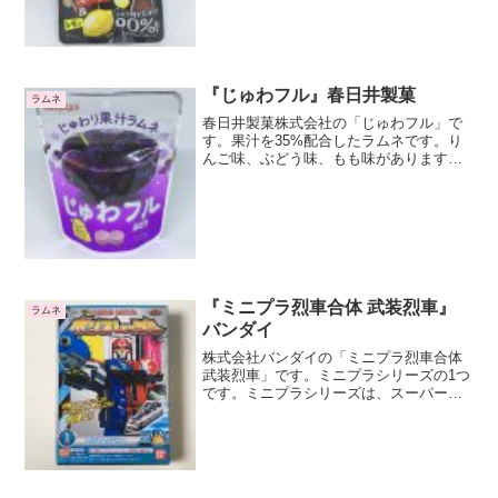
ていますので、それらの大粒版が発売さ
れるのかもしれませんね楽しみですね。2
種類のラムネス...
『じゅわフル』春日井製菓
ラムネ
春日井製菓株式会社の「じゅわフル」で
す。果汁を35%配合したラムネです。り
んご味、ぶどう味、もも味があります。
もも味は果汁50%配合です。じゅわっと
果汁が出てくるわけではないですが、確
かにそれに近い食感を感じます。湿式ラ
ムネなので口のなかで...
『ミニプラ烈車合体 武装烈車』
ラムネ
バンダイ
株式会社バンダイの「ミニプラ烈車合体
武装烈車」です。ミニプラシリーズの1つ
です。ミニプラシリーズは、スーパー戦
隊の合体変形ロボットのプラモデルがお
まけに付いた食玩です。今回は烈車戦隊
トッキュウジャーですね。トッキュウジ
ャーを見ていなかった...