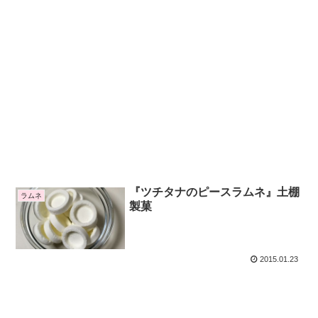
『ツチタナのピースラムネ』土棚
ラムネ
製菓
2015.01.23