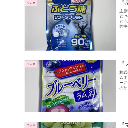
『
ラムネ
主原
どけ
どう
強中
『
ラムネ
株式
ムネ
ーに
のサ
『
ラムネ