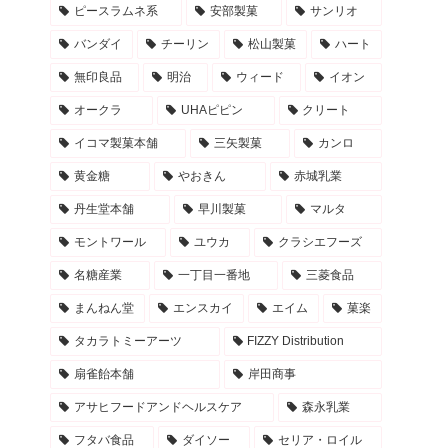
ピースラムネ系
安部製菓
サンリオ
バンダイ
チーリン
松山製菓
ハート
無印良品
明治
ウィード
イオン
オークラ
UHAピピン
クリート
イコマ製菓本舗
三矢製菓
カンロ
黄金糖
やおきん
赤城乳業
丹生堂本舗
早川製菓
マルタ
モントワール
ユウカ
クラシエフーズ
名糖産業
一丁目一番地
三菱食品
まんねん堂
エンスカイ
エイム
菓楽
タカラトミーアーツ
FIZZY Distribution
扇雀飴本舗
岸田商事
アサヒフードアンドヘルスケア
森永乳業
フタバ食品
ダイソー
セリア・ロイル