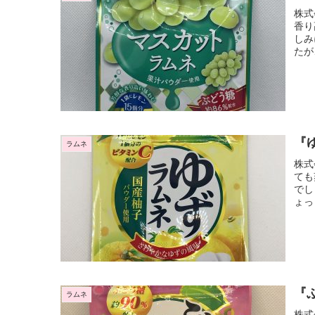
株式
香り
しみ
たが
『
ラムネ
株式
ても
でし
ょっ
『
ラムネ
株式