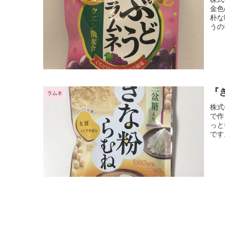
金色
朴な
うの
『
ラムネ
株式
で作
っと
です