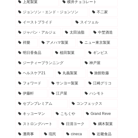
上尾製菓
横井チョコレート
ジョンソン・エンド・ジョンソン
不二家
イーストプライド
スイツェル
ジャパン・アルジェ
太田油脂
中埜酒造
祥樂
アメハマ製菓
ニュー東京製菓
明日香食品
植田製菓
ギンビス
ジーティープランニング
神戸屋
ヘルスケア21
丸義製菓
旅館歌藤
フォワード
サンヨー製菓
江崎グリコ
伊藤軒
江戸屋
ハシモト
セブンプレミアム
コンフェックス
キッコーマン
こちくや
Grand Reve
ストロングハート
日清ヨーク
綱木製菓
灘商事
琉民
cineca
近畿食品