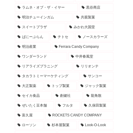
ラムネ・オブ・ザ・イヤー
黒谷商店
明治チューインガム
共親製菓
スイートプラザ
みかわ大国堂
ばにーぷらん
チトセ
ノースカラーズ
明治産業
Ferrara Candy Company
ワンダーランド
中井春風堂
リアライズプラニング
リリオンテ
タカラトミーマーケティング
サンコー
大正製薬
トップ製菓
ジャック製菓
セイカ食品
創健社
龍角散
ぜいたく豆本舗
フルタ
久保田製菓
富久屋
ROCKETS CANDY COMPANY
ローソン
杉本屋製菓
Look-O-Look