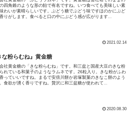
の四角錐のような形の飴で有名ですね。いつ食べても美味しい素
味わいが素晴らしいです。ぶどう糖でぶどう味ですほのかにぶど
香りがします。食べると口の中にぶどう感が広がります...
2021.02.14
きな粉らむね』黄金糖
会社黄金糖の「きな粉らむね」です。和三盆と国産大豆のきな粉
られている和菓子のようなラムネです。26粒入り。きな粉がふわ
香っていいですね。まるで安倍川餅か岩塚製菓のきなこ餅のよう
。食欲が湧く香りですね。贅沢に和三盆糖が使われて...
2020.08.30