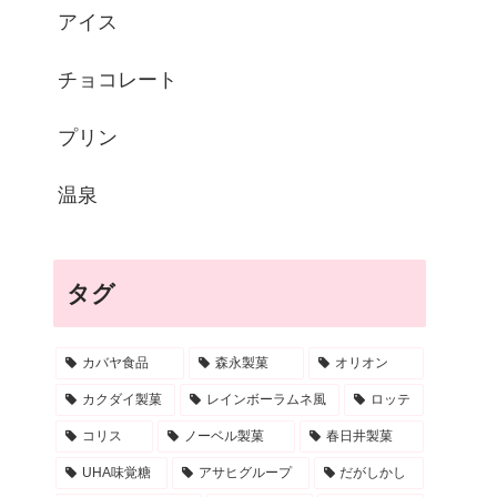
アイス
チョコレート
プリン
温泉
タグ
カバヤ食品
森永製菓
オリオン
カクダイ製菓
レインボーラムネ風
ロッテ
コリス
ノーベル製菓
春日井製菓
UHA味覚糖
アサヒグループ
だがしかし