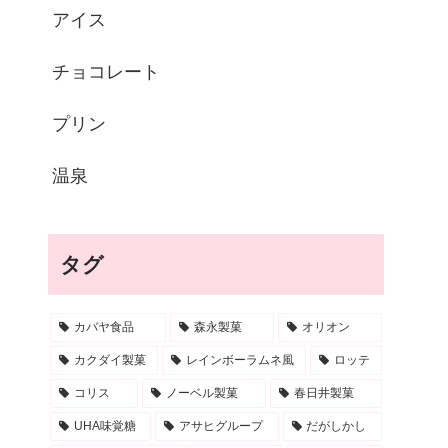
アイス
チョコレート
プリン
温泉
タグ
カバヤ食品
森永製菓
オリオン
カクダイ製菓
レインボーラムネ風
ロッテ
コリス
ノーベル製菓
春日井製菓
UHA味覚糖
アサヒグループ
だがしかし