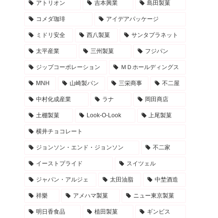
アトリオン
吉本興業
島田製菓
コメダ珈琲
アイデアパッケージ
ミドリ安全
西八製菓
サンタプラネット
太平産業
三州製菓
フジパン
ジップコーポレーション
ＭＤホールディングス
MNH
山崎製パン
三栄商事
不二屋
中村化成産業
ラナ
岡田商店
土棚製菓
Look-O-Look
上尾製菓
横井チョコレート
ジョンソン・エンド・ジョンソン
不二家
イーストプライド
スイツェル
ジャパン・アルジェ
太田油脂
中埜酒造
祥樂
アメハマ製菓
ニュー東京製菓
明日香食品
植田製菓
ギンビス