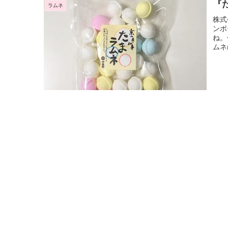
『
ラムネ
株式
ンボ
ね。
ムネ