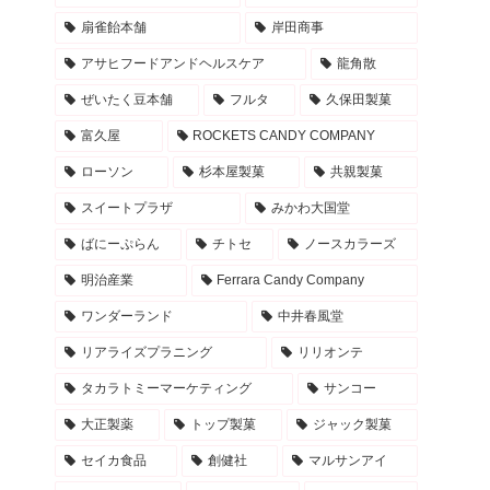
扇雀飴本舗
岸田商事
アサヒフードアンドヘルスケア
龍角散
ぜいたく豆本舗
フルタ
久保田製菓
富久屋
ROCKETS CANDY COMPANY
ローソン
杉本屋製菓
共親製菓
スイートプラザ
みかわ大国堂
ばにーぷらん
チトセ
ノースカラーズ
明治産業
Ferrara Candy Company
ワンダーランド
中井春風堂
リアライズプラニング
リリオンテ
タカラトミーマーケティング
サンコー
大正製薬
トップ製菓
ジャック製菓
セイカ食品
創健社
マルサンアイ