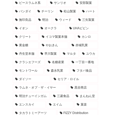
ピースラムネ系
サンリオ
安部製菓
バンダイ
チーリン
松山製菓
ハート
無印良品
明治
ウィード
三矢製菓
イオン
オークラ
UHAピピン
クリート
イコマ製菓本舗
カンロ
黄金糖
やおきん
赤城乳業
丹生堂本舗
早川製菓
マルタ
ユウカ
クラシエフーズ
名糖産業
一丁目一番地
モントワール
森永乳業
フタバ食品
ダイソー
セリア・ロイル
ラムネ・オブ・ザ・イヤー
黒谷商店
明治チューインガム
三菱食品
まんねん堂
エンスカイ
エイム
菓楽
タカラトミーアーツ
FIZZY Distribution