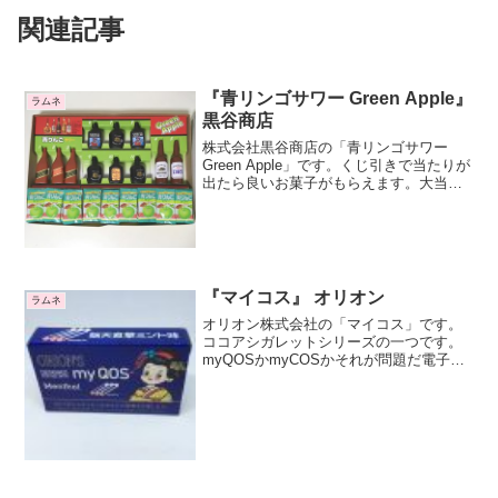
関連記事
『青リンゴサワー Green Apple』
ラムネ
黒谷商店
株式会社黒谷商店の「青リンゴサワー
Green Apple」です。くじ引きで当たりが
出たら良いお菓子がもらえます。大当て
と呼ばれる駄菓子ですね。最近ではかな
り珍しい商品です。駄菓子屋さんが減っ
て、スーパーマーケットでお菓子を買う
ようになった...
『マイコス』 オリオン
ラムネ
オリオン株式会社の「マイコス」です。
ココアシガレットシリーズの一つです。
myQOSかmyCOSかそれが問題だ電子た
ばこのiQOS（アイコス）をもじったパロ
ディ商品です。 アイコスとなぜか舞妓さ
んを掛けてマイコスになっているようで
すね。 英...