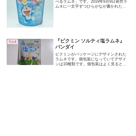
べるラムネ」です。2019年9月9日発売ラ
ムネに一文字ずつひらがなが書かれたラ
ムネです。知育菓子と言えそうですね。
ドラえもんのひみつ道具っぽい感じが少
しします。表面に文字を書いて食べる、
と言えばアンキパ...
『ピクミン ソルティ塩ラムネ』
ラムネ
バンダイ
ピクミンがパッケージにデザインされた
ラムネです。個包装になっていてデザイ
ンは10種類です。個包装はよく見るとピ
クミンがラムネを運んでいるように見え
ますね。ピクミンから見ると、ラムネも
大きいですね。四葉のカタバミ型ラムネ
がかわいいですね、