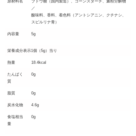
原材料名
ブドウ糖（国内製造）、コーンスターチ、澱粉分解物
／
酸味料、香料、着色料（アントシアニン、クチナシ、
スピルリナ青）
内容量
5g
栄養成分表示1個（5g）当り
熱量
18.4kcal
たんぱく
0g
質
脂質
0g
炭水化物
4.6g
食塩相当
0g
量