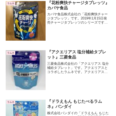
『花粉爽快チャージタブレッツ』
ラムネ
カバヤ食品
カバヤ食品株式会社の「花粉爽快チャー
ジタブレッツ」です。2019年1月15日発
売チャージタブレッツのシリーズですカ
バヤのチャージタブレッツブランドのシ
リーズ商品ですね。このシリーズには
「乳酸菌チャージタブレッツ」がありま
す。パッケージはよく...
『アクエリアス 塩分補給タブレ
ラムネ
ット』三菱食品
三菱食品株式会社の「アクエリアス 塩分
補給タブレット」です。アクエリアスと
コラボしたラムネです。アクエリアスは
コカ・コーラのブランドですね。スポー
ツ飲料といえば、アクエリアスかポカリ
スエットなイメージをいまだに持ってい
ますが、2018年のス...
『ドラえもん もじたべるラム
ラムネ
ネ』バンダイ
株式会社バンダイの「ドラえもん もじた