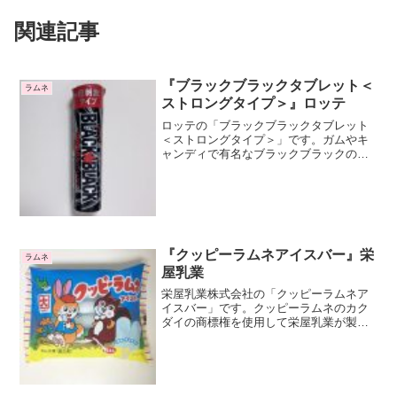
関連記事
『ブラックブラックタブレット＜
ラムネ
ストロングタイプ＞』ロッテ
ロッテの「ブラックブラックタブレット
＜ストロングタイプ＞」です。ガムやキ
ャンディで有名なブラックブラックのラ
ムネです。ブラックブラックは眠気を感
じたときなど、気分をシャキっとしたい
時に便利ですね。ガムと違ってタブレッ
トですので、そのまま食べ...
『クッピーラムネアイスバー』栄
ラムネ
屋乳業
栄屋乳業株式会社の「クッピーラムネア
イスバー」です。クッピーラムネのカク
ダイの商標権を使用して栄屋乳業が製造
しているアイスです。栄屋乳業はアンデ
イコのブランド名でアイスやスイーツを
製造している会社ですね。私はこだわり
極プリンが好きでよく買っ...