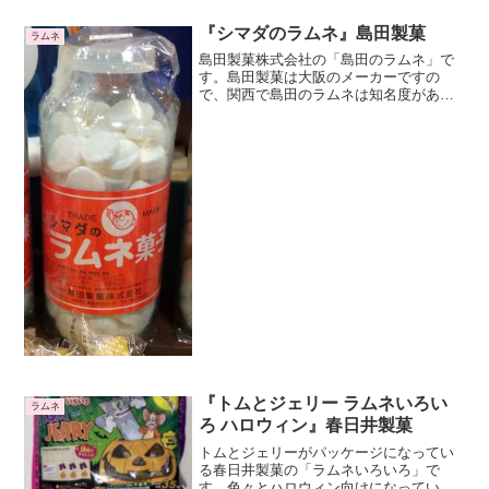
『シマダのラムネ』島田製菓
ラムネ
島田製菓株式会社の「島田のラムネ」で
す。島田製菓は大阪のメーカーですの
で、関西で島田のラムネは知名度があり
ますね。色々な容器に入って販売されて
います。プラスチックの容器や、ガラス
の大瓶に入ったタイプもあります。ガラ
スの大瓶はお店で見るとイン...
『トムとジェリー ラムネいろい
ラムネ
ろ ハロウィン』春日井製菓
トムとジェリーがパッケージになってい
る春日井製菓の「ラムネいろいろ」で
す。色々とハロウィン向けになっていま