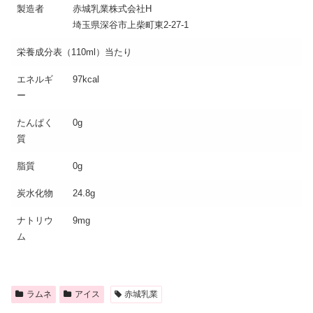
製造者
赤城乳業株式会社H
埼玉県深谷市上柴町東2-27-1
栄養成分表（110ml）当たり
エネルギ
97kcal
ー
たんぱく
0g
質
脂質
0g
炭水化物
24.8g
ナトリウ
9mg
ム
ラムネ
アイス
赤城乳業