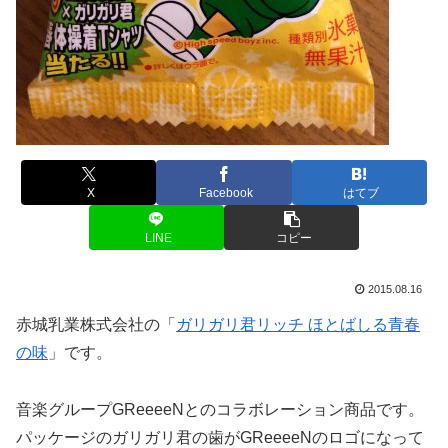
X
Facebook
はてブ
LINE
コピー
2015.08.16
赤城乳業株式会社の「
ガリガリ君リッチ ほとばしる青春
の味
」です。
音楽グループGReeeeNとのコラボレーション商品です。
パッケージのガリガリ君の歯がGReeeeNのロゴになって