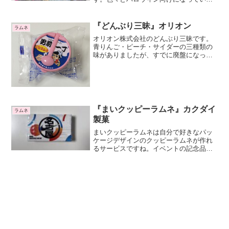
す。パッケージデザインは毎年2種類あり
ますね。ひねり包装のラムネと、ピロー
包装のラムネが入っています。ピロー包
『どんぶり三昧』オリオン
ラムネ
装はハロウィン限定のデザインになって
オリオン株式会社のどんぶり三昧です。
います。
青りんご・ピーチ・サイダーの三種類の
味がありましたが、すでに廃盤になって
います。オリオン株式会社は面白い商品
をたくさん開発してくれますが、そのぶ
ん廃盤になる商品も多いですね。そして
廃盤になった製品もちゃん...
『まいクッピーラムネ』カクダイ
ラムネ
製菓
まいクッピーラムネは自分で好きなパッ
ケージデザインのクッピーラムネが作れ
るサービスですね。イベントの記念品に
特別なクッピーラムネを作って配るとぜ
ったい楽しいですよね。今回のまいクッ
ピーラムネはナイキデザインの商品です
ね。4gクッピーラムネが2袋入っていま
す。