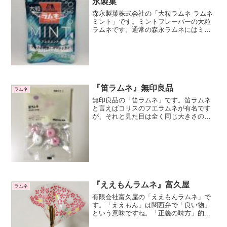
永製菓
が入っています。
森永製菓株式会社の「大粒ラムネ ラムネ
ミント」です。ミントフレーバーの大粒
ラムネです。通常の森永ラムネにはミン
ト味がありませんので、大粒ラムネだけ
のフレーバーですね。2019年のスーパー
コーラ＆レモン味の次に発売された大粒
ラムネですね。クー...
『笛ラムネ』無印良品
ラムネ
無印良品の「笛ラムネ」です。笛ラムネ
と言えばコリスのフエラムネが有名です
が、それと見た目は全く同じ大きさの笛
ラムネです。笛ラムネなので、もちろん
吹けば音が鳴ります。音もコリスのフエ
ラムネと同じですね。11個入りです。白
色が4個、ピンク色が4...
『ええもんラムネ』富久屋
ラムネ
有限会社富久屋の「ええもんラムネ」で
す。「ええもん」は関西弁で「良い物」
という意味ですね。「正義の味方」的な
ポジションのキャラクターのことも「え