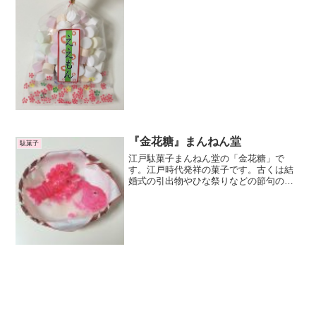
えもん」って言いますね。クッピーラム
ネと同じくらいの大きさのラムネです。
湿式ラムネです。カラフル...
『金花糖』まんねん堂
駄菓子
江戸駄菓子まんねん堂の「金花糖」で
す。江戸時代発祥の菓子です。古くは結
婚式の引出物やひな祭りなどの節句のお
祝いなどの際に配られた縁起の良い菓子
ですね。砂糖と水だけから作られるシン
プルな菓子なので、駄菓子の原点とも言
われています。シンプルなだ...