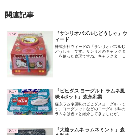
関連記事
『サンリオパズルじどうしゃ』ウ
ラムネ
ィード
株式会社ウィードの「サンリオパズルじ
どうしゃ」です。サンリオのキャラクタ
ーを使った食玩ですね。キャラクターは
ハローキティ、ジュエルペット、しんか
んせんの全３種あります。今回紹介する
のはキティちゃんのですね。どこかにラ
ムネが入っています自動車...
『ビヒダス ヨーグルト ラムネ風
ラムネ
味 4ポット』森永乳業
森永ラムネ風味のビヒダスヨーグルトで
す。ヨーグレットなどのヨーグルト味の
ラムネは色々と紹介してきましたが、ラ
ムネ風味のヨーグルトは初めてですね。
森永ラムネ風味ですが、森永ラムネの粒
は入っていません。ラムネ粒の代わりか
『大粒ラムネ ラムネミント 』森
ラムネ
分かりませんが、クラッシュナタデココ