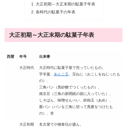
大正初期～大正末期の駄菓子年表
各時代の駄菓子の年表
大正初期～大正末期の駄菓子年表
西暦
年号
出来事
大正時代
大正時代に駄菓子屋で売っていたもの。
芋羊羹、
あんこ玉
、豆ねじ（おこしをねじったも
の）、
三角パン（黒砂糖でつくったもの）、
南京豆（三角の新聞紙の袋に入っていた）、
しそばん、味噌せんべい、鉄砲玉（あめ）、
蜜パン（パンを三角に切って黒蜜をつけたも
の）、杏
大正初期
名古屋で小物食玩が盛ん。