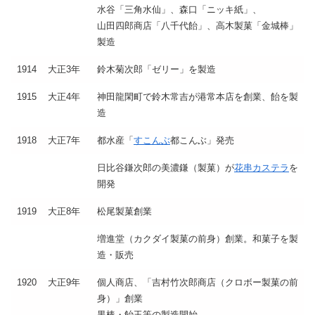
水谷「三角水仙」、森口「ニッキ紙」、
山田四郎商店「八千代飴」、高木製菓「金城棒」
製造
1914
大正3年
鈴木菊次郎「ゼリー」を製造
1915
大正4年
神田龍閑町で鈴木常吉が港常本店を創業、飴を製
造
1918
大正7年
都水産「
すこんぶ
都こんぶ」発売
日比谷鎌次郎の美濃鎌（製菓）が
花串カステラ
を
開発
1919
大正8年
松尾製菓創業
増進堂（カクダイ製菓の前身）創業。和菓子を製
造・販売
1920
大正9年
個人商店、「吉村竹次郎商店（クロボー製菓の前
身）」創業
黒棒・飴玉等の製造開始