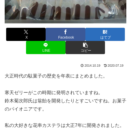
X
Facebook
はてブ
LINE
コピー
2014.10.19
2020.07.19
大正時代の駄菓子の歴史を年表にまとめました。
寒天ゼリーがこの時期に発明されていますね。
鈴木菊次郎氏は翁飴を開発したりとすごいですね。お菓子
のパイオニアです。
私の大好きな花串カステラは大正7年に開発されました。