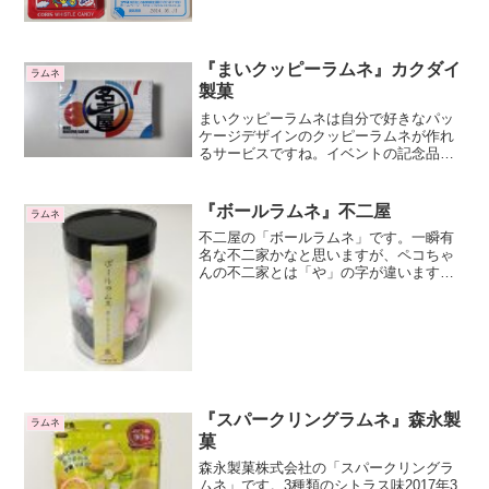
『まいクッピーラムネ』カクダイ
ラムネ
製菓
まいクッピーラムネは自分で好きなパッ
ケージデザインのクッピーラムネが作れ
るサービスですね。イベントの記念品に
特別なクッピーラムネを作って配るとぜ
ったい楽しいですよね。今回のまいクッ
ピーラムネはナイキデザインの商品です
『ボールラムネ』不二屋
ラムネ
ね。4gクッピーラムネが2袋入っていま
不二屋の「ボールラムネ」です。一瞬有
す。
名な不二家かなと思いますが、ペコちゃ
んの不二家とは「や」の字が違います
ね。販売は、仁右衛門で行っているよう
です。仁右衛門の「つつごころ」シリー
ズの一つですね。筒状のパッケージに
色々なお菓子を詰めたシリーズ...
『スパークリングラムネ』森永製
ラムネ
菓
森永製菓株式会社の「スパークリングラ
ムネ」です。3種類のシトラス味2017年3