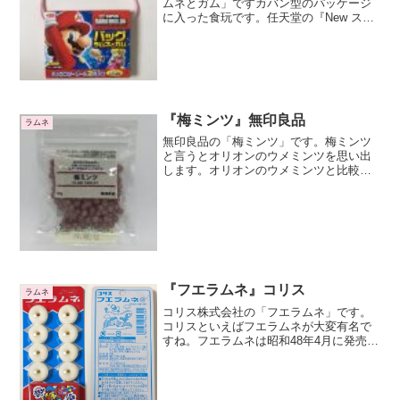
ムネとガム」ですカバン型のパッケージ
に入った食玩です。任天堂の『New スー
パーマリオブラザーズ Wii』とのコラボレ
ーション商品ですね。ラムネが9粒入った
小袋が2袋と、マーブルガムが5粒入った
ガムが一...
『梅ミンツ』無印良品
ラムネ
無印良品の「梅ミンツ」です。梅ミンツ
と言うとオリオンのウメミンツを思い出
します。オリオンのウメミンツと比較す
ると無印良品の梅ミンツのほうが一回り
大きいですね。迫力があります。紀州産
の梅です紀州産の梅を使用しています。
甘酸っぱくておいしいです...
『フエラムネ』コリス
ラムネ
コリス株式会社の「フエラムネ」です。
コリスといえばフエラムネが大変有名で
すね。フエラムネは昭和48年4月に発売さ
れて以来の定番ラムネです。フエラムネ
と似た商品にフエガムがあります。実は
まずフエガムが昭和28年に発売されて、
その後にフエラムネ...