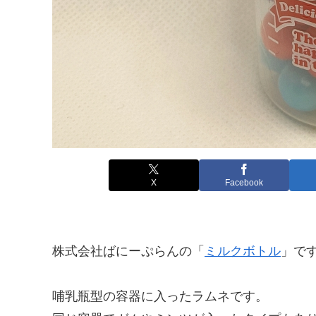
X
Facebook
株式会社ばにーぷらんの「
ミルクボトル
」で
哺乳瓶型の容器に入ったラムネです。