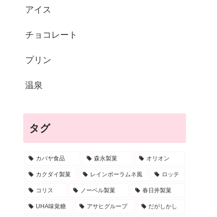
アイス
チョコレート
プリン
温泉
タグ
カバヤ食品
森永製菓
オリオン
カクダイ製菓
レインボーラムネ風
ロッテ
コリス
ノーベル製菓
春日井製菓
UHA味覚糖
アサヒグループ
だがしかし