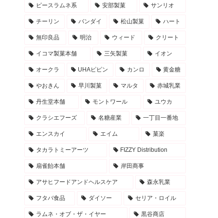
ピースラムネ系
安部製菓
サンリオ
チーリン
バンダイ
松山製菓
ハート
無印良品
明治
ウィード
クリート
イコマ製菓本舗
三矢製菓
イオン
オークラ
UHAピピン
カンロ
黄金糖
やおきん
早川製菓
マルタ
赤城乳業
丹生堂本舗
モントワール
ユウカ
クラシエフーズ
名糖産業
一丁目一番地
エンスカイ
エイム
菓楽
タカラトミーアーツ
FIZZY Distribution
扇雀飴本舗
岸田商事
アサヒフードアンドヘルスケア
森永乳業
フタバ食品
ダイソー
セリア・ロイル
ラムネ・オブ・ザ・イヤー
黒谷商店