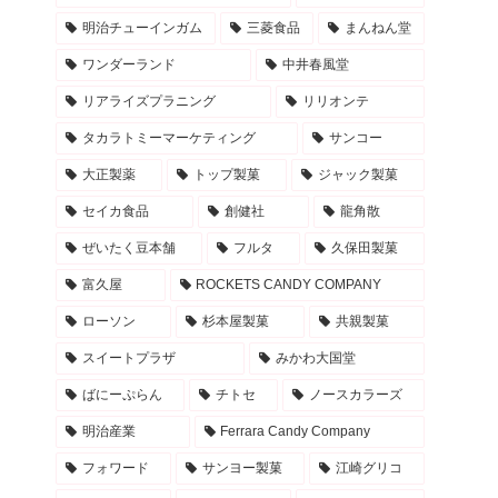
明治チューインガム
三菱食品
まんねん堂
ワンダーランド
中井春風堂
リアライズプラニング
リリオンテ
タカラトミーマーケティング
サンコー
大正製薬
トップ製菓
ジャック製菓
セイカ食品
創健社
龍角散
ぜいたく豆本舗
フルタ
久保田製菓
富久屋
ROCKETS CANDY COMPANY
ローソン
杉本屋製菓
共親製菓
スイートプラザ
みかわ大国堂
ばにーぷらん
チトセ
ノースカラーズ
明治産業
Ferrara Candy Company
フォワード
サンヨー製菓
江崎グリコ