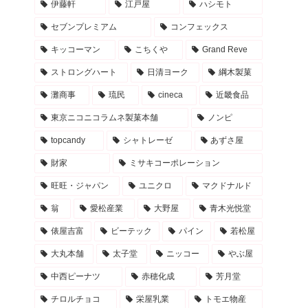
伊藤軒
江戸屋
ハシモト
セブンプレミアム
コンフェックス
キッコーマン
こちくや
Grand Reve
ストロングハート
日清ヨーク
綱木製菓
灘商事
琉民
cineca
近畿食品
東京ニコニコラムネ製菓本舗
ノンピ
topcandy
シャトレーゼ
あずさ屋
財家
ミサキコーポレーション
旺旺・ジャパン
ユニクロ
マクドナルド
翁
愛松産業
大野屋
青木光悦堂
俵屋吉富
ビーテック
パイン
若松屋
大丸本舗
太子堂
ニッコー
やぶ屋
中西ピーナツ
赤穂化成
芳月堂
チロルチョコ
栄屋乳業
トモエ物産