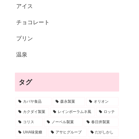
アイス
チョコレート
プリン
温泉
タグ
カバヤ食品
森永製菓
オリオン
カクダイ製菓
レインボーラムネ風
ロッテ
コリス
ノーベル製菓
春日井製菓
UHA味覚糖
アサヒグループ
だがしかし