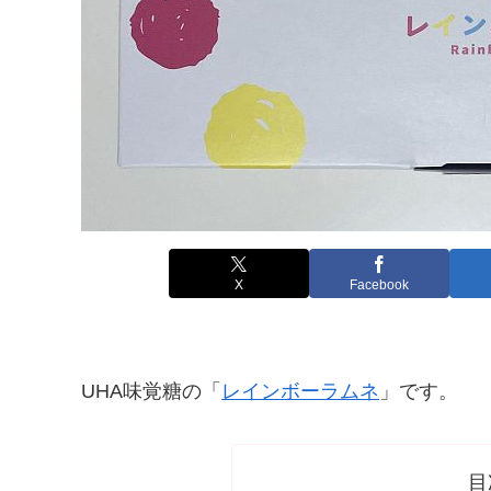
X
Facebook
UHA味覚糖の「
レインボーラムネ
」です。
目