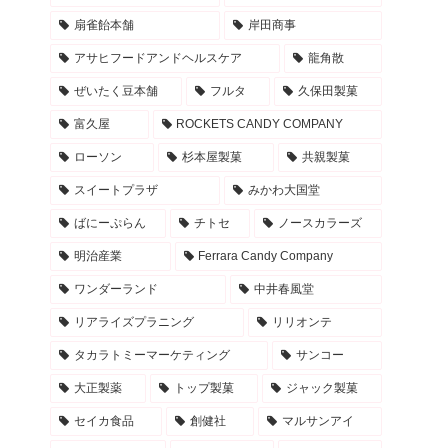
扇雀飴本舗
岸田商事
アサヒフードアンドヘルスケア
龍角散
ぜいたく豆本舗
フルタ
久保田製菓
富久屋
ROCKETS CANDY COMPANY
ローソン
杉本屋製菓
共親製菓
スイートプラザ
みかわ大国堂
ばにーぷらん
チトセ
ノースカラーズ
明治産業
Ferrara Candy Company
ワンダーランド
中井春風堂
リアライズプラニング
リリオンテ
タカラトミーマーケティング
サンコー
大正製薬
トップ製菓
ジャック製菓
セイカ食品
創健社
マルサンアイ