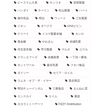
ピースラムネ系
サンリオ
安部製菓
バンダイ
チーリン
松山製菓
ハート
無印良品
明治
ウィード
三矢製菓
イオン
オークラ
UHAピピン
クリート
イコマ製菓本舗
カンロ
黄金糖
やおきん
赤城乳業
丹生堂本舗
早川製菓
マルタ
ユウカ
クラシエフーズ
名糖産業
一丁目一番地
モントワール
森永乳業
フタバ食品
ダイソー
セリア・ロイル
ラムネ・オブ・ザ・イヤー
黒谷商店
明治チューインガム
三菱食品
まんねん堂
エンスカイ
エイム
菓楽
タカラトミーアーツ
FIZZY Distribution