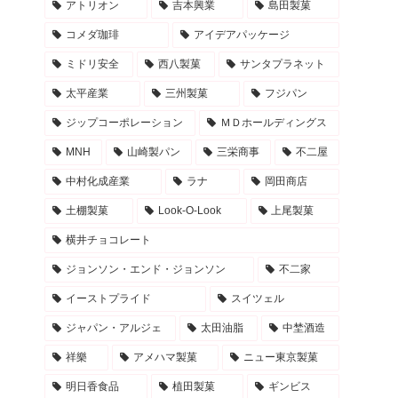
アトリオン
吉本興業
島田製菓
コメダ珈琲
アイデアパッケージ
ミドリ安全
西八製菓
サンタプラネット
太平産業
三州製菓
フジパン
ジップコーポレーション
ＭＤホールディングス
MNH
山崎製パン
三栄商事
不二屋
中村化成産業
ラナ
岡田商店
土棚製菓
Look-O-Look
上尾製菓
横井チョコレート
ジョンソン・エンド・ジョンソン
不二家
イーストプライド
スイツェル
ジャパン・アルジェ
太田油脂
中埜酒造
祥樂
アメハマ製菓
ニュー東京製菓
明日香食品
植田製菓
ギンビス