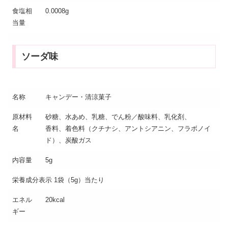
食塩相
0.0008g
当量
ソーダ味
名称
キャンデー・清涼菓子
原材料
砂糖、水あめ、乳糖、でん粉／酸味料、乳化剤、
名
香料、着色料（クチナシ、アントシアニン、フラボノイ
ド）、炭酸ガス
内容量
5g
栄養成分表示 1袋（5g）当たり
エネル
20kcal
ギー