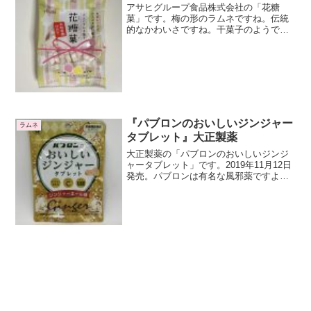
アサヒグループ食品株式会社の「花糖
菓」です。梅の形のラムネですね。伝統
的なかわいさですね。干菓子のようでお
いしそうに見えますね。大人のラムネ菓
子というキャッチコピーと合っています
ね。本和香糖を使用本和香糖仕立てのラ
ムネです。本和香糖は沖縄の...
『パブロンのおいしいジンジャー
ラムネ
タブレット』大正製薬
大正製薬の「パブロンのおいしいジンジ
ャータブレット」です。2019年11月12日
発売。パブロンは有名な風邪薬ですよ
ね。いろいろなタイプの風邪薬がありま
す。「効いたよね、早めのパブロン」と
いうCMのフレーズが有名ですね。パブロ
ンのおいしいジン...