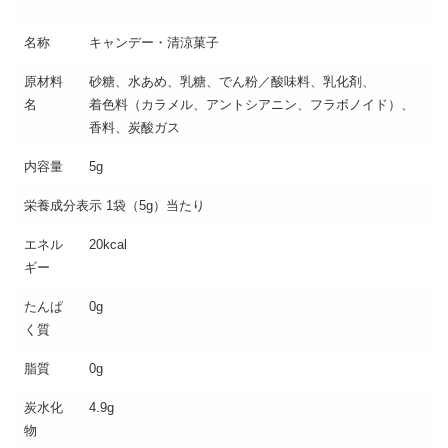
名称
キャンデー・清涼菓子
原材料
砂糖、水あめ、乳糖、でん粉／酸味料、乳化剤、
名
着色料（カラメル、アントシアニン、フラボノイド）、
香料、炭酸ガス
内容量
5g
栄養成分表示 1袋（5g）当たり
エネル
20kcal
ギー
たんぱ
0g
く質
脂質
0g
炭水化
4.9g
物