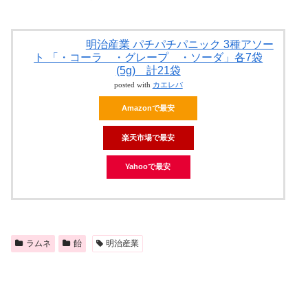
明治産業 パチパチパニック 3種アソー
ト 「・コーラ ・グレープ ・ソーダ」各7袋
(5g) 計21袋
posted with
カエレバ
Amazonで最安
楽天市場で最安
Yahooで最安
ラムネ
飴
明治産業