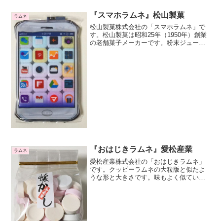
『スマホラムネ』松山製菓
ラムネ
松山製菓株式会社の「スマホラムネ」で
す。松山製菓は昭和25年（1950年）創業
の老舗菓子メーカーです。粉末ジュース
やラムネを製造しています。最近は他社
で販売されている菓子の製造を請け負っ
たり、菓子にイラストをプリントしたオ
リジナル菓子の受注...
『おはじきラムネ』愛松産業
ラムネ
愛松産業株式会社の「おはじきラムネ」
です。クッピーラムネの大粒版と似たよ
うな形と大きさです。味もよく似ていま
すね。実は原材料もほぼ同じです。湿式
ラムネです。平べったい形ですおはじき
ラムネという名前のように平べったい形
です。直径２～３cmぐら...