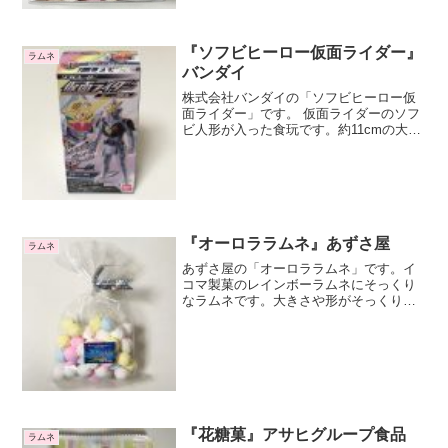
『ソフビヒーロー仮面ライダー』
ラムネ
バンダイ
株式会社バンダイの「ソフビヒーロー仮
面ライダー」です。 仮面ライダーのソフ
ビ人形が入った食玩です。約11cmの大き
なソフビ人形が一体入っています。仮面
ライダーは1971年からTV番組が始まりま
したが、今でも毎年新シリーズが放送さ
れています。...
『オーロララムネ』あずさ屋
ラムネ
あずさ屋の「オーロララムネ」です。イ
コマ製菓のレインボーラムネにそっくり
なラムネです。大きさや形がそっくりで
すね。長野県の阿智村で購入しました。
名前の由来は？阿智村は環境省が認定す
る日本一の星空の里です。その観光資源
を活かして、ナイトツアー...
『花糖菓』アサヒグループ食品
ラムネ