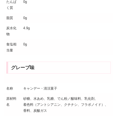
たんぱ
0g
く質
脂質
0g
炭水化
4.9g
物
食塩相
0g
当量
グレープ味
名称
キャンデー・清涼菓子
原材料
砂糖、水あめ、乳糖、でん粉／酸味料、乳化剤、
名
着色料（アントシアニン、クチナシ、フラボノイド）、
香料、炭酸ガス