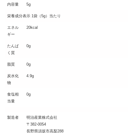
内容量
5g
栄養成分表示 1袋（5g）当たり
エネル
20kcal
ギー
たんぱ
0g
く質
脂質
0g
炭水化
4.9g
物
食塩相
0g
当量
製造者
明治産業株式会社
〒382-0054
長野県須坂市高梨288