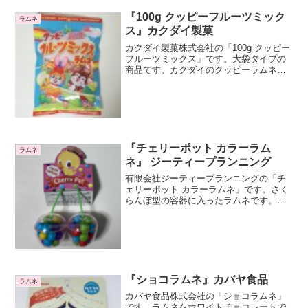
『100g クッピーフルーツミック
ラムネ
ス』カクダイ製菓
カクダイ製菓株式会社の「100g クッピー
フルーツミックス」です。大袋タイプの
商品です。カクダイのクッピーラムネを
まとめたページがこちらです。よければ
こちらも見てみてください。大粒と小粒
の両方入りです大粒と小粒のラムネが入
っています。大粒の...
『チェリーポット カラーラム
ラムネ
ネ』 ジーティープランニング
有限会社ジーティープランニングの「チ
ェリーポット カラーラムネ」です。さく
らんぼ型の容器に入ったラムネです。チ
ェリーポットですね。２個のサクランボ
です。上には柄もついていてまさにサク
ランボそっくりです。よくできています
ね。かわいらしいですね...
『ショコラムネ』カバヤ食品
ラムネ
カバヤ食品株式会社の「ショコラムネ」
です。ラムネをホワイトチョコレートで