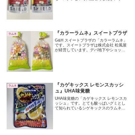
ューアルして「シールド乳酸菌タブレッ
ト」という商品名になりました。シール
ド乳酸菌とはシールド乳酸菌が何かとい
うと、”たくさんの乳酸菌...
『カラーラムネ』スイートプラザ
ラムネ
G&H スイートプラザの「カラーラムネ」
です。スイートプラザは株式会社 松風屋
が経営しています。デパ地下やショッピ
ングセンターに入っている、回転する円
盤型の販売台でお菓子を量り売りしてい
るお店ですね。糖衣ラムネです糖衣がカ
ラフルで綺麗ですね...
『カゲキックス レモンスカッシ
ラムネ
ュ』UHA味覚糖
UHA味覚糖の「カゲキックス レモンスカ
ッシュ」です。とても酸っぱいグミとし
て知られているシゲキックスのラムネ版
ですね。カゲキックスという製品名がい
いですよね。とても過激な刺激がある味
がしそうで危険な雰囲気を感じますね。
「※本製品は大変刺激...