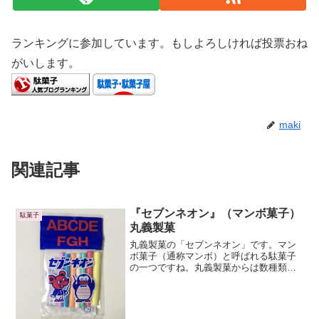
ランキングに参加しています。もしよろしければ投票おね
がいします。
maki
関連記事
『セブンネオン』（マンボ菓子）
駄菓子
丸義製菓
丸義製菓の「セブンネオン」です。マン
ボ菓子（通称マンボ）と呼ばれる駄菓子
の一つですね。丸義製菓からは数種類の
マンボ菓子が販売されています。昭和30
年代後半から製造を始めたそうです。子
供の頃に駄菓子屋で見かけたのですが、
あまり私の子供心にはグ...