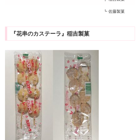
┗ 佐藤製菓
『花串のカステーラ』稲吉製菓