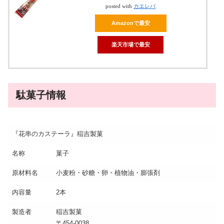
posted with
カエレバ
Amazonで最安
楽天市場で最安
駄菓子情報
『花串のカステーラ』稲吉製菓
名称
菓子
原材料名
小麦粉・砂糖・卵・植物油・膨張剤
内容量
2本
製造者
稲吉製菓
〒454-0038