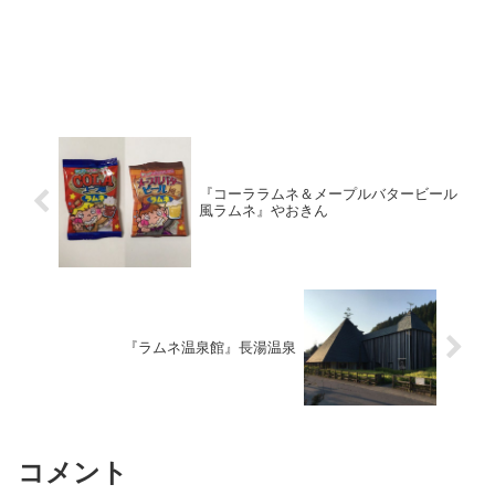
『コーララムネ＆メープルバタービール
風ラムネ』やおきん
『ラムネ温泉館』長湯温泉
コメント