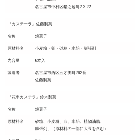
名古屋市中村区猪之越町2-3-22
『カステーラ』佐藤製菓
名称
焼菓子
原材料名
小麦粉・卵・砂糖・水飴・膨張剤
内容量
6本入
製造者
名古屋市西区五才美町262番
佐藤製菓
『花串カステラ』鈴木製菓
名称
焼菓子
原材料名
砂糖、小麦粉、卵、水飴、植物油脂、
膨張剤、（原材料の一部に大豆を含む）