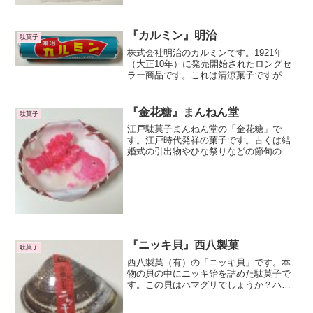
『カルミン』明治
駄菓子
株式会社明治のカルミンです。1921年
（大正10年）に発売開始されたロングセ
ラー商品です。これは清涼菓子ですが、
ラムネではないように思います。原材料
に澱粉（コーンスターチ）が含まれてい
ないので、ちょっとカテゴリー的にはラ
『金花糖』まんねん堂
駄菓子
ムネとは別物にしてお...
江戸駄菓子まんねん堂の「金花糖」で
す。江戸時代発祥の菓子です。古くは結
婚式の引出物やひな祭りなどの節句のお
祝いなどの際に配られた縁起の良い菓子
ですね。砂糖と水だけから作られるシン
プルな菓子なので、駄菓子の原点とも言
われています。シンプルなだ...
『ニッキ貝』西八製菓
駄菓子
西八製菓（有）の「ニッキ貝」です。本
物の貝の中にニッキ飴を詰めた駄菓子で
す。この貝はハマグリでしょうか？ハマ
グリといえば、「その手は桑名の焼き
蛤」というように三重県桑名市の名物で