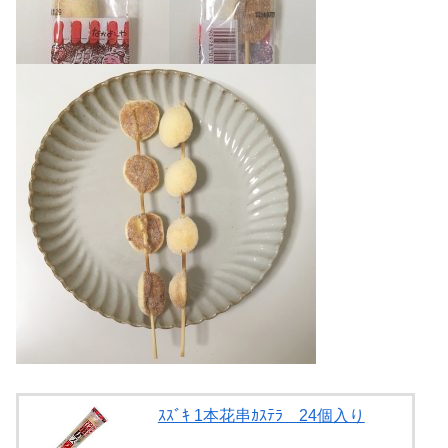
ｽｽﾞｷ 1本花串ｶｽﾃﾗ 24個入り