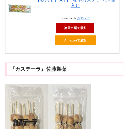
入）
posted with
カエレバ
楽天市場で最安
Amazonで最安
『カステーラ』佐藤製菓