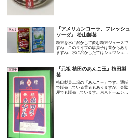
すが、こちらを製造している西八製菓は
島根県のメーカーです。戦前...
『アメリカンコーラ、フレッシュ
ラムネ
ソーダ』 松山製菓
粉末を水に溶かして飲む粉末ジュースで
すね。このタイプの駄菓子は昔からあり
ますね。水に溶かしたてはシュワシュワ
と音がなる程度に炭酸っぽさがあります
ね。でも飲んでみるとそれほど炭酸は感
じません。
『元祖 植田のあんこ玉』植田製
駄菓子
菓
植田製菓工場の「あんこ玉」です。通販
で販売している業者もありますが、楽駄
屋でも販売しています。東京ドームシテ
ィ内の楽駄屋では5個づつの販売もしてい
ましたが、2016年1月31日で閉店しまし
た。現在は亀戸サンストリート内で営業
しています。添加...