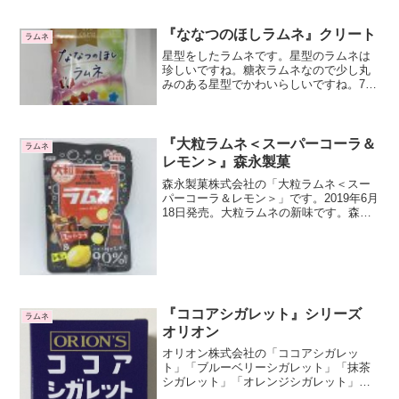
ね。動き方はキャラクターによって違い
ますね。ラムネは白い小さな乾式ラムネ
です。ウィードの食玩に入っているいつ
『ななつのほしラムネ』クリート
ラムネ
ものラムネですね。シンプルなラムネ味
星型をしたラムネです。星型のラムネは
でおいしいです。
珍しいですね。糖衣ラムネなので少し丸
みのある星型でかわいらしいですね。7色
の星型ラムネが入っています。7つの星と
いうと、北斗の拳か九州のななつ星を連
想しましたが、全然関係ないですね。ビ
ビットな色合いなのでなんとなく外国の
『大粒ラムネ＜スーパーコーラ＆
ラムネ
お菓子みたいですね。
レモン＞』森永製菓
森永製菓株式会社の「大粒ラムネ＜スー
パーコーラ＆レモン＞」です。2019年6月
18日発売。大粒ラムネの新味です。森永
ラムネは多数の種類が今までに発売され
ていますので、それらの大粒版が発売さ
れるのかもしれませんね楽しみですね。2
種類のラムネス...
『ココアシガレット』シリーズ
ラムネ
オリオン
オリオン株式会社の「ココアシガレッ
ト」「ブルーベリーシガレット」「抹茶
シガレット」「オレンジシガレット」
「オトナシガレット」「コーラシガレッ