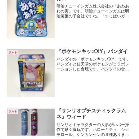
明治チューインガム株式会社の「あわあ
わの実」です。明治チューインガムは明
治製菓の子会社ですね。「すっぱいガ
ム」や「ガブリチュウ」を製造していま
すね。ラムネとソフトキャンディが入っ
ていますラムネとソフトキャンディのア
ソート菓子です。1種類のラ...
『ポケモンキッズXY』バンダイ
ラムネ
バンダイの「ポケモンキッズXY」です。
バンダイと任天堂のポケモンがコラボレ
ーションした食玩です。バンダイの食玩
にはラムネが入っているものと、ガムが
はいっているものがあります。今回の
「ポケモンキッズXY」シリーズはラムネ
入りですね。ポケモンの...
『サンリオプチスティックラム
ラムネ
ネ』ウィード
サンリオキャラクターの人形がレバー操
作で動く食玩です。ハローキティ、シナ
モロール、シンカンセンの３種あります