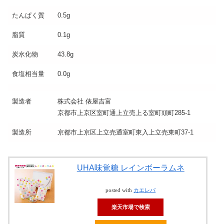
たんぱく質
0.5g
脂質
0.1g
炭水化物
43.8g
食塩相当量
0.0g
製造者
株式会社 俵屋吉富
京都市上京区室町通上立売上る室町頭町285-1
製造所
京都市上京区上立売通室町東入上立売東町37-1
UHA味覚糖 レインボーラムネ
posted with
カエレバ
楽天市場で検索