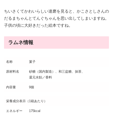
ちいさくてかわいらしい達磨を見ると、かこさとしさんの
だるまちゃんとてんぐちゃんを思い出してしまいますね。
子供の頃に大好きだった絵本ですね。
ラムネ情報
名称
菓子
原材料名
砂糖（国内製造）、和三盆糖、抹茶、
還元水飴／香料
内容量
9個
栄養成分表示（1箱あたり）
エネルギー
175kcal