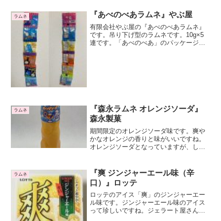
『あべのべあラムネ』やぶ屋
ラムネ
有限会社やぶ屋の『あべのべあラムネ』
です。吊り下げ型のラムネです。10g×5
連です。「あべのべあ」のパッケージで
す。「あべのべあ」はあべのハルカスの
ハルカス300という展望台のキャラクター
ですね。地上300メートルの空に生息する
空模様のくま...
『森永ラムネ オレンジソーダ』
ラムネ
森永製菓
期間限定のオレンジソーダ味です。爽や
かなオレンジの香りと味がいいですね。
オレンジソーダとなっていますが、しゅ
わしゅわ感は特にないですね。後味がシ
ュッとして切れがいいです。
『爽 ジンジャーエール味（辛
ラムネ
口）』ロッテ
ロッテのアイス「爽」のジンジャーエー
ル味です。ジンジャーエール味のアイス
って珍しいですね。ジェラート屋さんで
もあまり見かけた覚えがありません。ジ