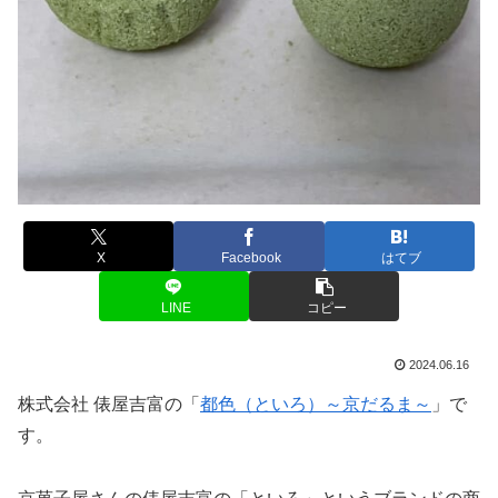
X
Facebook
はてブ
LINE
コピー
2024.06.16
株式会社 俵屋吉富の「
都色（といろ）～京だるま～
」で
す。