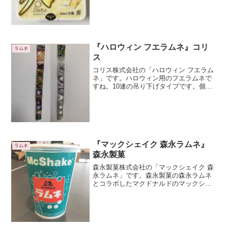
ンジャーエール好きですジンジャーエー
ルといえば私はウィルキンソンのが好き
です。辛口のが好きですね...
『ハロウィン フエラムネ』コリ
ラムネ
ス
コリス株式会社の「ハロウィン フエラム
ネ」です。ハロウィン用のフエラムネで
すね。10連の吊り下げタイプです。個包
装が10パックつながっています。一番上
のタグ部分はシールになっています。表
側は大きな骸骨のシールですが、魔法使
いやジャックオーラ...
『マックシェイク 森永ラムネ』
ラムネ
森永製菓
森永製菓株式会社の「マックシェイク 森
永ラムネ」です。森永製菓の森永ラムネ
とコラボしたマクドナルドのマックシェ
ークです。森永ラムネは発売40年以上の
ロングセラーラムネですね。販売期間販
売期間は、2020年5月20日（水）～6月中
旬（予定） ...