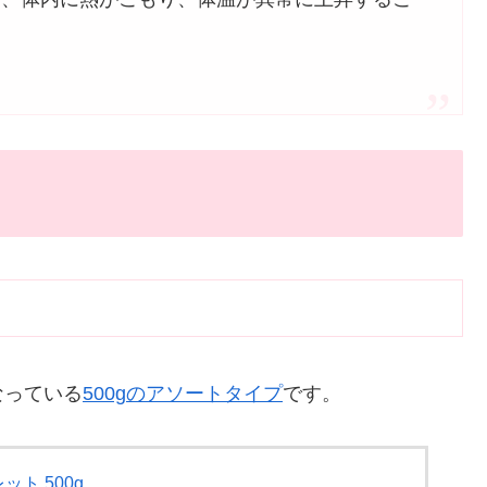
なっている
500gのアソートタイプ
です。
ト 500g