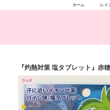
ホーム
『灼熱対策 塩タブレット』赤
ラムネ