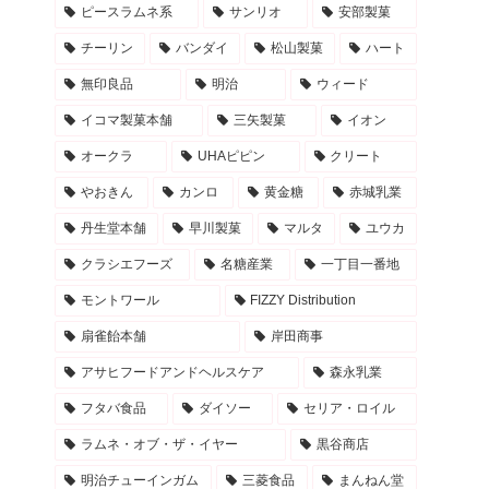
ピースラムネ系
サンリオ
安部製菓
チーリン
バンダイ
松山製菓
ハート
無印良品
明治
ウィード
イコマ製菓本舗
三矢製菓
イオン
オークラ
UHAピピン
クリート
やおきん
カンロ
黄金糖
赤城乳業
丹生堂本舗
早川製菓
マルタ
ユウカ
クラシエフーズ
名糖産業
一丁目一番地
モントワール
FIZZY Distribution
扇雀飴本舗
岸田商事
アサヒフードアンドヘルスケア
森永乳業
フタバ食品
ダイソー
セリア・ロイル
ラムネ・オブ・ザ・イヤー
黒谷商店
明治チューインガム
三菱食品
まんねん堂