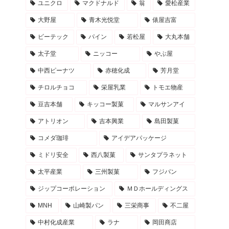
ユニクロ
マクドナルド
翁
愛松産業
大野屋
青木光悦堂
俵屋吉富
ビーテック
パイン
若松屋
大丸本舗
太子堂
ニッコー
やぶ屋
中西ピーナツ
赤穂化成
芳月堂
チロルチョコ
栄屋乳業
トモエ物産
豆吉本舗
キッコー製菓
マルサンアイ
アトリオン
吉本興業
島田製菓
コメダ珈琲
アイデアパッケージ
ミドリ安全
西八製菓
サンタプラネット
太平産業
三州製菓
フジパン
ジップコーポレーション
ＭＤホールディングス
MNH
山崎製パン
三栄商事
不二屋
中村化成産業
ラナ
岡田商店