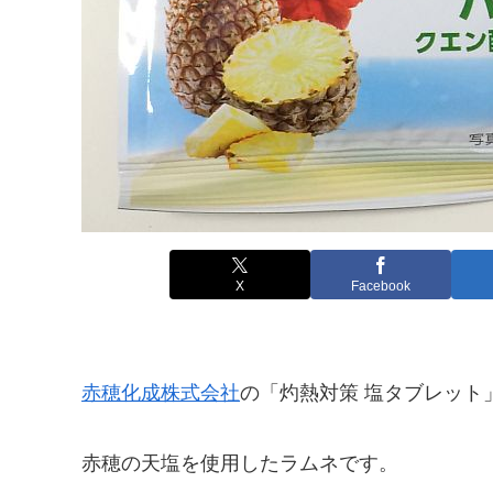
X
Facebook
赤穂化成株式会社
の「灼熱対策 塩タブレット
赤穂の天塩を使用したラムネです。