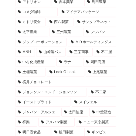
アトリオン
吉本興業
島田製菓
コメダ珈琲
アイデアパッケージ
ミドリ安全
西八製菓
サンタプラネット
太平産業
三州製菓
フジパン
ジップコーポレーション
ＭＤホールディングス
MNH
山崎製パン
三栄商事
不二屋
中村化成産業
ラナ
岡田商店
土棚製菓
Look-O-Look
上尾製菓
横井チョコレート
ジョンソン・エンド・ジョンソン
不二家
イーストプライド
スイツェル
ジャパン・アルジェ
太田油脂
中埜酒造
祥樂
アメハマ製菓
ニュー東京製菓
明日香食品
植田製菓
ギンビス