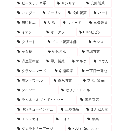
ピースラムネ系
サンリオ
安部製菓
バンダイ
チーリン
松山製菓
ハート
無印良品
明治
ウィード
三矢製菓
イオン
オークラ
UHAピピン
クリート
イコマ製菓本舗
カンロ
黄金糖
やおきん
赤城乳業
丹生堂本舗
早川製菓
マルタ
ユウカ
クラシエフーズ
名糖産業
一丁目一番地
モントワール
森永乳業
フタバ食品
ダイソー
セリア・ロイル
ラムネ・オブ・ザ・イヤー
黒谷商店
明治チューインガム
三菱食品
まんねん堂
エンスカイ
エイム
菓楽
タカラトミーアーツ
FIZZY Distribution