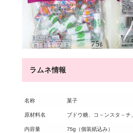
ラムネ情報
名称
菓子
原材料名
ブドウ糖、コ－ンスタ－チ
内容量
75g（個装紙込み）