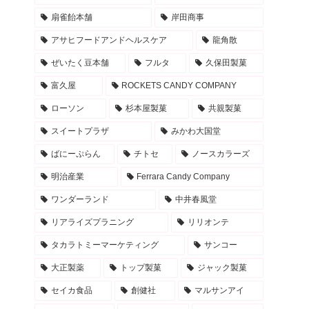
扇雀飴本舗
岸田商事
アサヒフードアンドヘルスケア
龍角散
ぜいたく豆本舗
フルタ
久保田製菓
富久屋
ROCKETS CANDY COMPANY
ローソン
杉本屋製菓
共親製菓
スイートプラザ
みかわ大国堂
ばにーぷらん
チトセ
ノースカラーズ
明治産業
Ferrara Candy Company
ワンダーランド
中井春風堂
リアライズプラニング
リリオンテ
タカラトミーマーケティング
サンコー
大正製薬
トップ製菓
ジャック製菓
セイカ食品
創健社
マルサンアイ