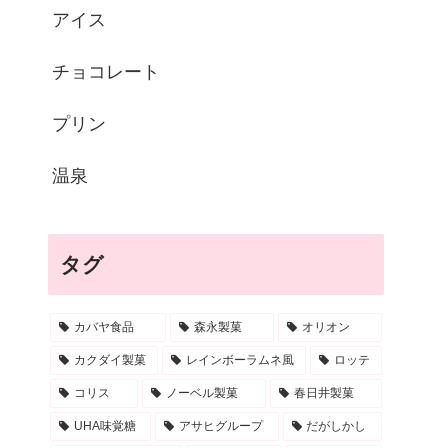
アイス
チョコレート
プリン
温泉
タグ
カバヤ食品
森永製菓
オリオン
カクダイ製菓
レインボーラムネ風
ロッテ
コリス
ノーベル製菓
春日井製菓
UHA味覚糖
アサヒグループ
だがしかし