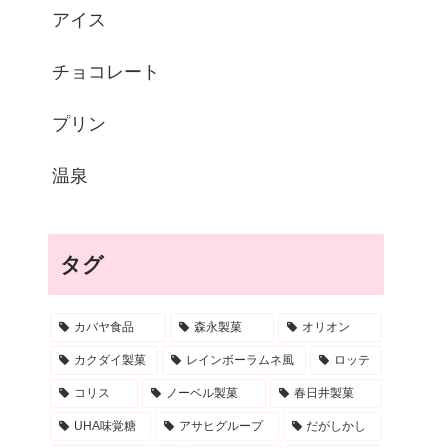
アイス
チョコレート
プリン
温泉
タグ
カバヤ食品
森永製菓
オリオン
カクダイ製菓
レインボーラムネ風
ロッテ
コリス
ノーベル製菓
春日井製菓
UHA味覚糖
アサヒグループ
だがしかし