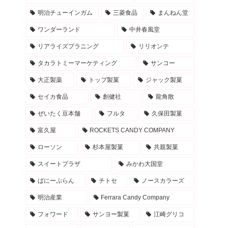
明治チューインガム
三菱食品
まんねん堂
ワンダーランド
中井春風堂
リアライズプラニング
リリオンテ
タカラトミーマーケティング
サンコー
大正製薬
トップ製菓
ジャック製菓
セイカ食品
創健社
龍角散
ぜいたく豆本舗
フルタ
久保田製菓
富久屋
ROCKETS CANDY COMPANY
ローソン
杉本屋製菓
共親製菓
スイートプラザ
みかわ大国堂
ばにーぷらん
チトセ
ノースカラーズ
明治産業
Ferrara Candy Company
フォワード
サンヨー製菓
江崎グリコ