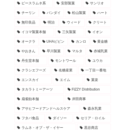
ピースラムネ系
安部製菓
サンリオ
チーリン
バンダイ
松山製菓
ハート
無印良品
明治
ウィード
クリート
イコマ製菓本舗
三矢製菓
イオン
オークラ
UHAピピン
カンロ
黄金糖
やおきん
早川製菓
マルタ
赤城乳業
丹生堂本舗
モントワール
ユウカ
クラシエフーズ
名糖産業
一丁目一番地
エンスカイ
エイム
菓楽
タカラトミーアーツ
FIZZY Distribution
扇雀飴本舗
岸田商事
アサヒフードアンドヘルスケア
森永乳業
フタバ食品
ダイソー
セリア・ロイル
ラムネ・オブ・ザ・イヤー
黒谷商店