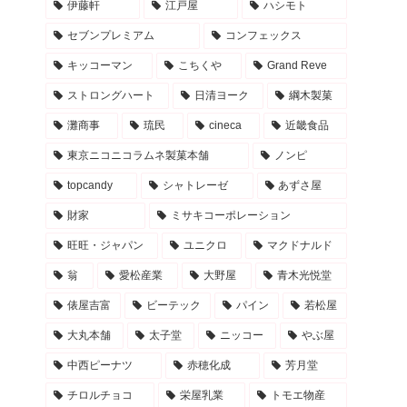
伊藤軒
江戸屋
ハシモト
セブンプレミアム
コンフェックス
キッコーマン
こちくや
Grand Reve
ストロングハート
日清ヨーク
綱木製菓
灘商事
琉民
cineca
近畿食品
東京ニコニコラムネ製菓本舗
ノンピ
topcandy
シャトレーゼ
あずさ屋
財家
ミサキコーポレーション
旺旺・ジャパン
ユニクロ
マクドナルド
翁
愛松産業
大野屋
青木光悦堂
俵屋吉富
ビーテック
パイン
若松屋
大丸本舗
太子堂
ニッコー
やぶ屋
中西ピーナツ
赤穂化成
芳月堂
チロルチョコ
栄屋乳業
トモエ物産