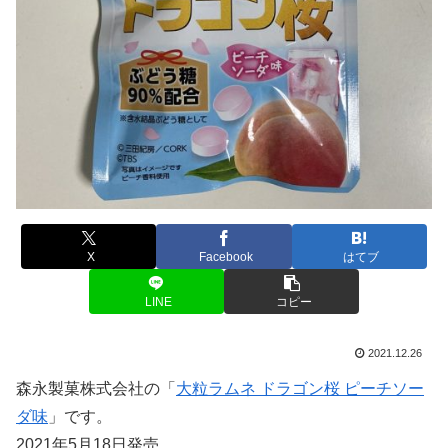
X
Facebook
はてブ
LINE
コピー
2021.12.26
森永製菓株式会社の「
大粒ラムネ ドラゴン桜 ピーチソー
ダ味
」です。
2021年5月18日発売。