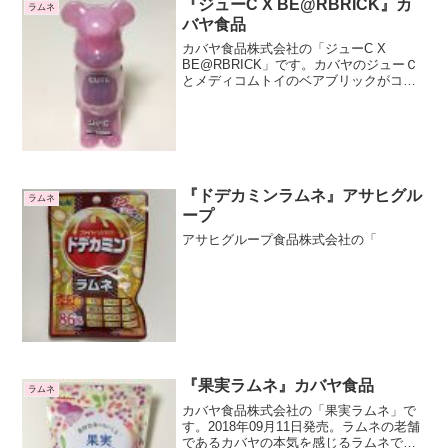
『ジューC X BE@RBRICK』カ
ラムネ
バヤ食品
カバヤ食品株式会社の「ジューC X
BE@RBRICK」です。カバヤのジューＣ
とメディコムトイのベアブリックがコラ
ボレーションしています。ジューＣ発売
50周年記念の商品です。ベアブリックの
中にジューＣが1本入るようになっていま
す。容器がとて...
『ドデカミンラムネ』アサヒグル
ラムネ
ープ
アサヒグループ食品株式会社の「
『果実ラムネ』カバヤ食品
ラムネ
カバヤ食品株式会社の「果実ラムネ」で
す。2018年09月11日発売。ラムネの老舗
であるカバヤの本気を感じるラムネで