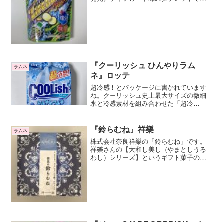
す。ライフガードはチェリオから発売さ
れている炭酸飲料です。定番の炭酸飲料
ですね。パッケージがにぎやかでライフ
ガード感が出て...
『クーリッシュ ひんやりラム
ラムネ
ネ』ロッテ
超冷感！とパッケージに書かれています
ね。クーリッシュ史上最大サイズの微細
氷と冷感素材を組み合わせた「超冷
感！」を楽しめる商品です。確かに氷の
サイズが普通のクーリッシュよりも大き
い気がしますね。ラムネ味がさっぱりと
『鈴らむね』祥樂
ラムネ
しています。後味もさわやかで、ベタつ
株式会社奈良祥樂の「鈴らむね」です。
きもなくていいですね。
祥樂さんの【大和し美し（やまとしうる
わし）シリーズ】というギフト菓子の中
の一つですね。このシリーズには色々な
お菓子がありますが、こちらはラムネで
す。パッケージがきれいですね。正倉院
文様をイメージした色鮮や...