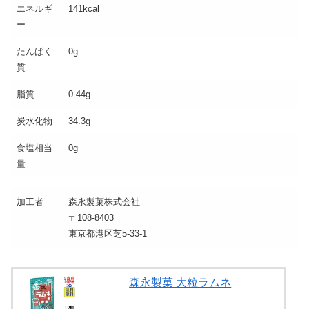
エネルギ
141kcal
ー
たんぱく
0g
質
脂質
0.44g
炭水化物
34.3g
食塩相当
0g
量
加工者
森永製菓株式会社
〒108-8403
東京都港区芝5-33-1
森永製菓 大粒ラムネ