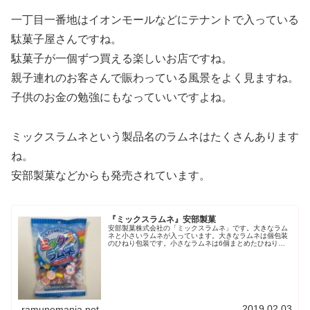
一丁目一番地はイオンモールなどにテナントで入っている
駄菓子屋さんですね。
駄菓子が一個ずつ買える楽しいお店ですね。
親子連れのお客さんで賑わっている風景をよく見ますね。
子供のお金の勉強にもなっていいですよね。
ミックスラムネという製品名のラムネはたくさんあります
ね。
安部製菓などからも発売されています。
『ミックスラムネ』安部製菓
安部製菓株式会社の「ミックスラムネ」です。大きなラム
ネと小さいラムネが入っています。大きなラムネは個包装
のひねり包装です。小さなラムネは6個まとめたひねり包
装です。甘みと爽やかな酸味が特徴的です。柔らかくてさ
らっと溶けていきます。安部製菓の...
2019.02.03
ramunemania.net