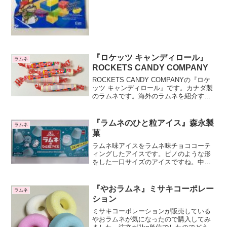
ックを組合せて遊べるラムネです。組み
立てて遊べるように固く作られ...
『ロケッツ キャンディロール』
ラムネ
ROCKETS CANDY COMPANY
ROCKETS CANDY COMPANYの『ロケ
ッツ キャンディロール』です。カナダ製
のラムネです。海外のラムネを紹介する
のはこれが初めてですね。日本のラムネ
の菓子とは異なるテイストのポップなパ
ッケージですね。ちなみにラムネは英語
『ラムネのひと粒アイス』森永製
ラムネ
で、Po...
菓
ラムネ味アイスをラムネ味チョココーテ
ィングしたアイスです。ピノのような形
をした一口サイズのアイスですね。中に
はぶどう糖ラムネが入っています。一粒
にラムネは2～3個ぐらい入っているみた
いです。このラムネはアイス専用のラム
『やおラムネ』ミサキコーポレー
ラムネ
ネだそうです。
ション
ミサキコーポレーションが販売している
やおラムネが気になったので購入してみ