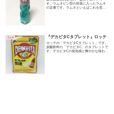
す。ラムネビン型の容器に入ったラムネ
の定番です。ラムネといえばこれを思い
出す方も多そうですね。飲むラムネの容
器に駄菓子のラムネを入れてみよう、と
いうわかりやすい発想ですね。色々な味
が発売されています。この記...
『デカビタCタブレット』ロッテ
ラムネ
ロッテの「デカビタCタブレット」です。
炭酸飲料の「デカビタC」のタブレットで
す。デカビタCの発泡感と爽やかな味わい
をイメージしています。デカビタCはサン
トリーの商品ですので、ロッテとサント
リーのコラボ商品ですね。7種のビタミン
（ナイアシン、...