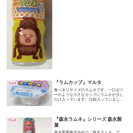
ちろん味は同じです。これはカクレケダ
マというキャラクターです。動物の毛に
寄生するそうです。ちょっ...
『ラムカップ』マルタ
ラムネ
食べきりサイズのラムネです。一口ゼリ
ーのような小さなカップにラムネが少し
だけ入っています。11粒入っていまし
た。最初は少し酸っぱいですが、すぐに
消えていき爽やかな後味で美味しいで
す。
『森永ラムネ』シリーズ 森永製
ラムネ
菓
森永製菓株式会社の「森永ラムネ」で