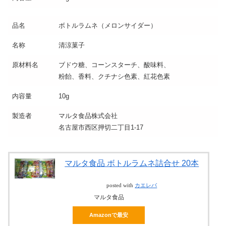
品名
ボトルラムネ（メロンサイダー）
名称
清涼菓子
原材料名
ブドウ糖、コーンスターチ、酸味料、
粉飴、香料、クチナシ色素、紅花色素
内容量
10g
製造者
マルタ食品株式会社
名古屋市西区押切二丁目1-17
マルタ食品 ボトルラムネ詰合せ 20本
posted with
カエレバ
マルタ食品
Amazonで最安