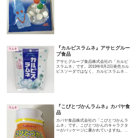
酸味はほとんどありません。口に入れる
とふわっと、てん菜糖の味が...
『カルピスラムネ』アサヒグルー
ラムネ
プ食品
アサヒグループ食品株式会社の「カルピ
スラムネ」です。2019年9月2日発売カル
ピスソーダではなく、カルピスラムネで
す。カルピスはアサヒグループのブラン
ドのひとつですね。自社のブランドを使
った商品ですね。カルピスを製造してい
るカルピス株式会社...
『こびとづかんラムネ』カバヤ食
ラムネ
品
カバヤ食品株式会社の「こびとづかんラ
ムネ」です。こびとづかんのキャラクタ
ーがパッケージに書かれていますね。パ
ッケージの絵は何種類かありますが、も