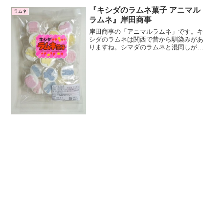
ピーラムネはナイキデザインの商品です
『キシダのラムネ菓子 アニマル
ラムネ
ね。4gクッピーラムネが2袋入っていま
ラムネ』岸田商事
す。
岸田商事の「アニマルラムネ」です。キ
シダのラムネは関西で昔から馴染みがあ
りますね。シマダのラムネと混同しがち
ですが、まったく別の会社ですね。白い
コイン型のラムネの上にカラフルなク
マ・ライオン・ゾウ・ウサギ・カバ・ウ
シ6種類の動物が描かれてい...