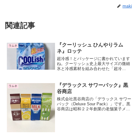
maki
関連記事
『クーリッシュ ひんやりラム
ラムネ
ネ』ロッテ
超冷感！とパッケージに書かれています
ね。クーリッシュ史上最大サイズの微細
氷と冷感素材を組み合わせた「超冷
感！」を楽しめる商品です。確かに氷の
サイズが普通のクーリッシュよりも大き
い気がしますね。ラムネ味がさっぱりと
『デラックス サワーパック』黒
ラムネ
しています。後味もさわやかで、ベタつ
谷商店
きもなくていいですね。
株式会社黒谷商店の「デラックス サワー
パック（Deluxe Sour Pack）」です。黒
谷商店は昭和２２年創業の老舗菓子メー
カーです。JR特急チョコなどのJR許諾商
品やオリジナル菓子を製造しています。
紙パック飲料風のスケール菓子ですデラ
ッ...