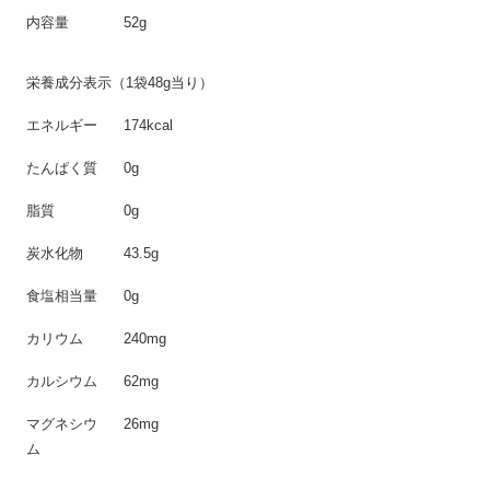
内容量
52g
栄養成分表示（1袋48g当り）
エネルギー
174kcal
たんぱく質
0g
脂質
0g
炭水化物
43.5g
食塩相当量
0g
カリウム
240mg
カルシウム
62mg
マグネシウ
26mg
ム