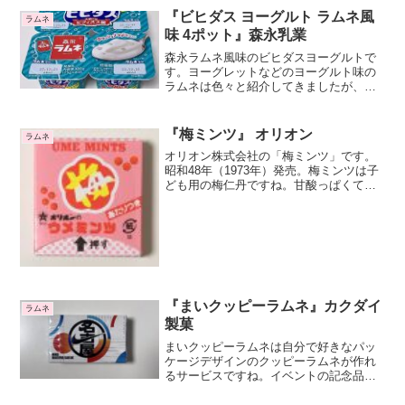
『ビヒダス ヨーグルト ラムネ風
ラムネ
味 4ポット』森永乳業
森永ラムネ風味のビヒダスヨーグルトで
す。ヨーグレットなどのヨーグルト味の
ラムネは色々と紹介してきましたが、ラ
ムネ風味のヨーグルトは初めてですね。
森永ラムネ風味ですが、森永ラムネの粒
は入っていません。ラムネ粒の代わりか
『梅ミンツ』 オリオン
ラムネ
分かりませんが、クラッシュナタデココ
オリオン株式会社の「梅ミンツ」です。
が入っています。
昭和48年（1973年）発売。梅ミンツは子
ども用の梅仁丹ですね。甘酸っぱくてお
いしいです。梅仁丹というと森下仁丹が
有名です。森下仁丹の梅仁丹はかなりす
っぱいですが、オリオンの梅ミンツは甘
くて食べやすいです...
『まいクッピーラムネ』カクダイ
ラムネ
製菓
まいクッピーラムネは自分で好きなパッ
ケージデザインのクッピーラムネが作れ
るサービスですね。イベントの記念品に
特別なクッピーラムネを作って配るとぜ
ったい楽しいですよね。今回のまいクッ