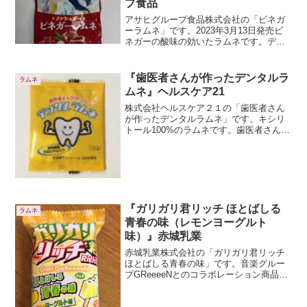
プ食品
アサヒグループ食品株式会社の「ビネガ
ーラムネ」です。2023年3月13日発売ビ
ネガーの酸味の効いたラムネです。ディ
ズニープリンセス7人のイラストが描かれ
たパッケージですね。シンデレラ、ベ
ル、アリエル、ラプンツェル、ジャスミ
『歯医者さんが作ったデンタルラ
ラムネ
ン、オーロラ姫、白...
ムネ』ヘルスケア21
株式会社ヘルスケア２１の「歯医者さん
が作ったデンタルラムネ」です。キシリ
トール100%のラムネです。歯医者さんが
作った歯に良いラムネだそうです。キシ
リトールには虫歯の予防効果がありま
す。歯磨き後や就寝前が効果的とのこと
ですが、そんなタイミン...
『ガリガリ君リッチ ほとばしる
ラムネ
青春の味（レモンヨーグルト
味）』赤城乳業
赤城乳業株式会社の「ガリガリ君リッチ
ほとばしる青春の味」です。音楽グルー
プGReeeeNとのコラボレーション商品で
す。パッケージのガリガリ君の歯が
GReeeeNのロゴになっていますね。ほと