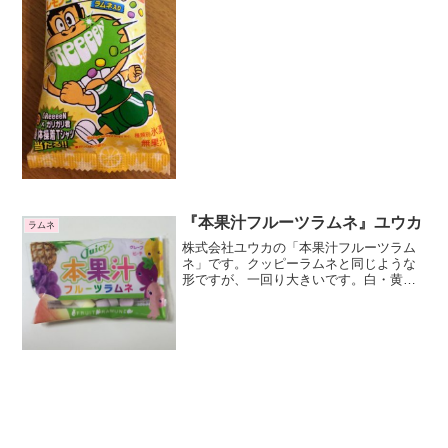
ばしる青春の味というと何味か全然わか
りませんが、レ...
『本果汁フルーツラムネ』ユウカ
ラムネ
株式会社ユウカの「本果汁フルーツラム
ネ」です。クッピーラムネと同じような
形ですが、一回り大きいです。白・黄・
紫のラムネが混ざって入っています。白
はピーチ味、黄はパイン味、紫はグレー
プ味です。果汁粉末入りです３つの味が
入っていますが、どれもフ...