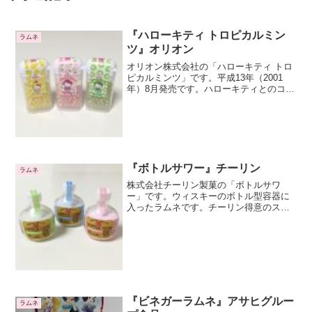
『ハローキティ トロピカルミン
ラムネ
ツ』オリオン
オリオン株式会社の「ハローキティ トロ
ピカルミンツ」です。平成13年（2001
年）8月発売です。ハローキティとのコラ
ボレーションです。パッケージにハロー
キティが描かれている程度で、あまりコ
ラボ感はありませんね。イチゴ・パイ
ン・キウイの3種類...
『ボトルサワー』チーリン
ラムネ
株式会社チーリン製菓の「ボトルサワ
ー」です。ウィスキーのボトル型容器に
入ったラムネです。チーリン得意のスケ
ール菓子ですね。実在の商品をミニチュ
ア化した菓子はスケール菓子と呼ばれま
す。グリーンアップル・サイダー・スト
ロベリーの3種類の味です。...
『ビネガーラムネ』アサヒグルー
ラムネ