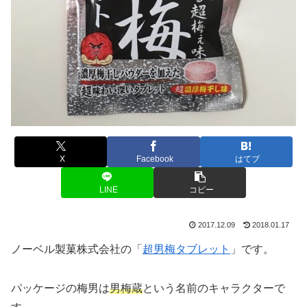
X
Facebook
はてブ
LINE
コピー
2017.12.09
2018.01.17
ノーベル製菓株式会社の「
超男梅タブレット
」です。
パッケージの梅男は
男梅蔵
という名前のキャラクターで