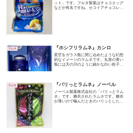
ット」です。フルタ製菓はチョコエッグ
などが有名ですね。セコイアチョコレー
トやハイエイトチョコは超ロングセラー
商品ですね。今でも見かけると買ってま
す。レモン味です塩気のあるレモン味の
ラムネです。それほど酸味...
『ホシフリラムネ』カンロ
ラムネ
星空をガラス瓶に閉じ込めたような幻想
的なイメージのラムネです。丸形の青い
瓶には天の川のように細かな白い粒子が
混ざっていてきれいですね。レトロな雰
囲気もあってこの瓶だけでも欲しくなり
ますね。ラムネは丸い小粒のラムネと黄
色い星型のラムネの2種類入っています。
『パリっとラムネ』ノーベル
ラムネ
ノーベル製菓株式会社の「パリっとラム
ネ」です。糖衣されたラムネです。糖衣
が薄いので噛んだときのパリッとした食
感が特徴的ですね。中のラムネは湿式ラ
ムネで、柔らかくて口溶けの良いラムネ
です。2つの食感が楽しめますね。シャル
ドネ味とカベルネ味です...