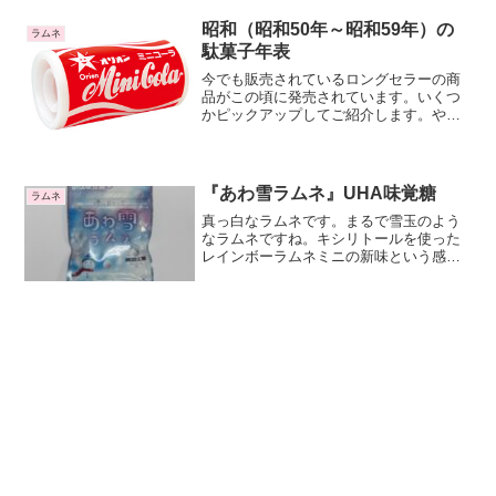
昭和（昭和50年～昭和59年）の
ラムネ
駄菓子年表
今でも販売されているロングセラーの商
品がこの頃に発売されています。いくつ
かピックアップしてご紹介します。やお
きん「うまい棒」最初のうまい棒はソー
ス味とサラミ味です。うまい棒のフレー
バーは何種類も出ては消えていきます
が、この２つの味は発売以来...
『あわ雪ラムネ』UHA味覚糖
ラムネ
真っ白なラムネです。まるで雪玉のよう
なラムネですね。キシリトールを使った
レインボーラムネミニの新味という感じ
ですね。口に入れた途端にひんやりとし
た食感があります。後味のソーダの爽や
かな甘さもすっと消えていきます。確か
に淡雪のような儚さがありますね。