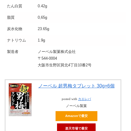
たん白質
0.42g
脂質
0,65g
炭水化物
23.65g
ナトリウム
1.9g
製造者
ノーベル製菓株式会社
〒544-0004
大阪市生野区巽北4丁目10番2号
ノーベル 超男梅タブレット 30g×6個
posted with
カエレバ
ノーベル製菓
Amazonで最安
楽天市場で最安