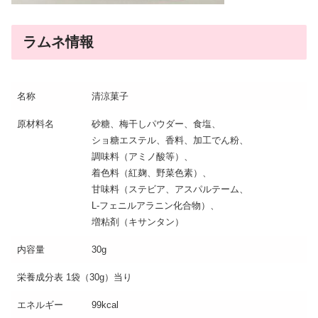
ラムネ情報
名称
清涼菓子
原材料名
砂糖、梅干しパウダー、食塩、
ショ糖エステル、香料、加工でん粉、
調味料（アミノ酸等）、
着色料（紅麹、野菜色素）、
甘味料（ステビア、アスパルテーム、
L-フェニルアラニン化合物）、
増粘剤（キサンタン）
内容量
30g
栄養成分表 1袋（30g）当り
エネルギー
99kcal