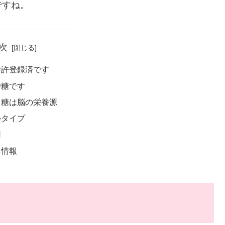
ですね。
次
特許登録済です
砂糖です
う糖は脳の栄養源
ルタイプ
用
ネ情報