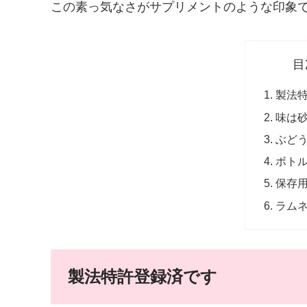
この素っ気なさがサプリメントのような印象
目
製法
味は
ぶど
ボト
保存
ラム
製法特許登録済です