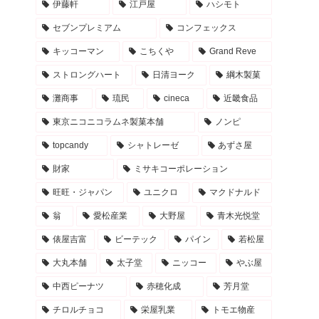
伊藤軒
江戸屋
ハシモト
セブンプレミアム
コンフェックス
キッコーマン
こちくや
Grand Reve
ストロングハート
日清ヨーク
綱木製菓
灘商事
琉民
cineca
近畿食品
東京ニコニコラムネ製菓本舗
ノンピ
topcandy
シャトレーゼ
あずさ屋
財家
ミサキコーポレーション
旺旺・ジャパン
ユニクロ
マクドナルド
翁
愛松産業
大野屋
青木光悦堂
俵屋吉富
ビーテック
パイン
若松屋
大丸本舗
太子堂
ニッコー
やぶ屋
中西ピーナツ
赤穂化成
芳月堂
チロルチョコ
栄屋乳業
トモエ物産