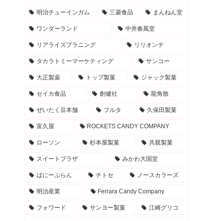
明治チューインガム
三菱食品
まんねん堂
ワンダーランド
中井春風堂
リアライズプラニング
リリオンテ
タカラトミーマーケティング
サンコー
大正製薬
トップ製菓
ジャック製菓
セイカ食品
創健社
龍角散
ぜいたく豆本舗
フルタ
久保田製菓
富久屋
ROCKETS CANDY COMPANY
ローソン
杉本屋製菓
共親製菓
スイートプラザ
みかわ大国堂
ばにーぷらん
チトセ
ノースカラーズ
明治産業
Ferrara Candy Company
フォワード
サンヨー製菓
江崎グリコ