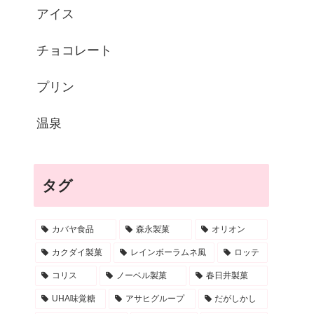
アイス
チョコレート
プリン
温泉
タグ
カバヤ食品
森永製菓
オリオン
カクダイ製菓
レインボーラムネ風
ロッテ
コリス
ノーベル製菓
春日井製菓
UHA味覚糖
アサヒグループ
だがしかし