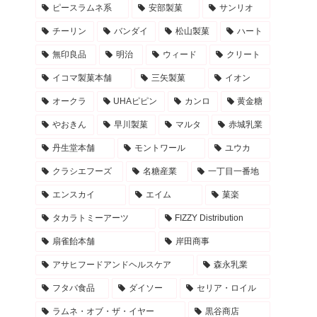
ピースラムネ系
安部製菓
サンリオ
チーリン
バンダイ
松山製菓
ハート
無印良品
明治
ウィード
クリート
イコマ製菓本舗
三矢製菓
イオン
オークラ
UHAピピン
カンロ
黄金糖
やおきん
早川製菓
マルタ
赤城乳業
丹生堂本舗
モントワール
ユウカ
クラシエフーズ
名糖産業
一丁目一番地
エンスカイ
エイム
菓楽
タカラトミーアーツ
FIZZY Distribution
扇雀飴本舗
岸田商事
アサヒフードアンドヘルスケア
森永乳業
フタバ食品
ダイソー
セリア・ロイル
ラムネ・オブ・ザ・イヤー
黒谷商店